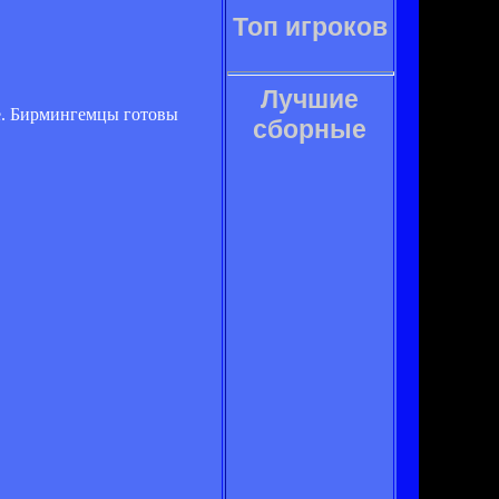
Топ игроков
Лучшие
ке. Бирмингемцы готовы
сборные