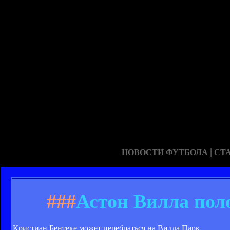
|
НОВОСТИ ФУТБОЛА
СТ
###
Астон Вилла пол
Кристиан Бентеке может перебраться на Вилла Парк.