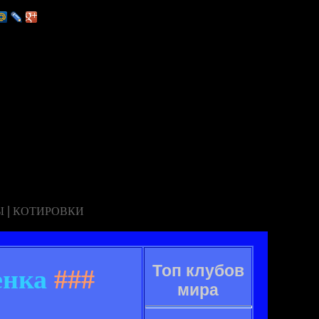
|
Ы
КОТИРОВКИ
Топ клубов
енка
###
мира