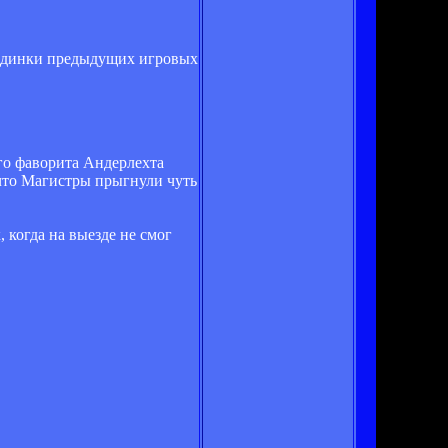
поединки предыдущих игровых
ого фаворита Андерлехта
, что Магистры прыгнули чуть
 когда на выезде не смог