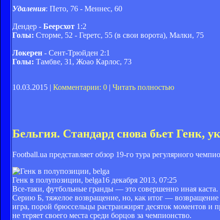
Удаления
: Пето, 76 - Меннес, 60
Дендер -
Беерсхот
1:2
Голы:
Сторме, 52 - Геретс, 55 (в свои ворота), Малки, 75
Локерен
- Сент-Трюйден 2:1
Голы:
Тамбве, 31, Жоао Карлос, 73
10.03.2015 |
Комментарии: 0
|
Читать полностью
Бельгия. Стандард снова бьет Генк, у
Football.ua представляет обзор 19-го тура регулярного чемп
Генк в полупозиции, belga
16 декабря 2013, 07:25
Все-таки, футбольные гранды — это совершенно иная каста. 
Серию Б, тяжелое возвращение, но, как итог — возвращение
игра, порой брюссельцы растранжирят десяток моментов и п
не теряет своего места среди борцов за чемпионство.