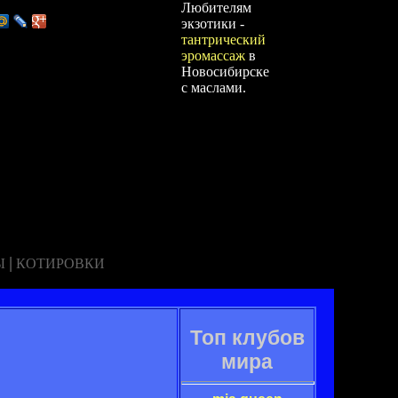
Любителям
экзотики -
тантрический
эромассаж
в
Новосибирске
с маслами.
|
Ы
КОТИРОВКИ
Топ клубов
мира