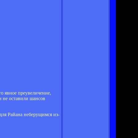
о явное преувеличение,
и не оставили шансов
 для Райана неберущимся из-