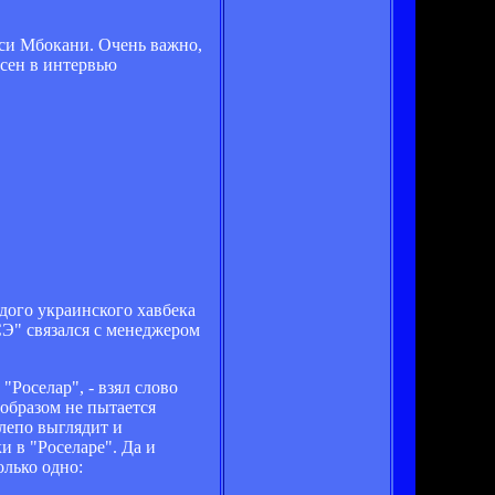
рси Мбокани. Очень важно,
сен в интервью
дого украинского хавбека
СЭ" связался с менеджером
"Роселар", - взял слово
образом не пытается
лепо выглядит и
и в "Роселаре". Да и
олько одно: