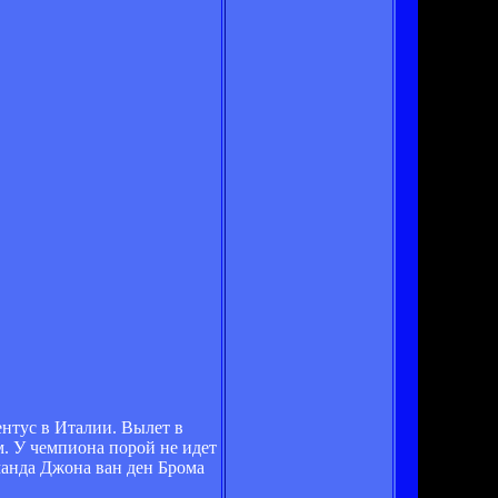
ентус в Италии. Вылет в
м. У чемпиона порой не идет
манда Джона ван ден Брома