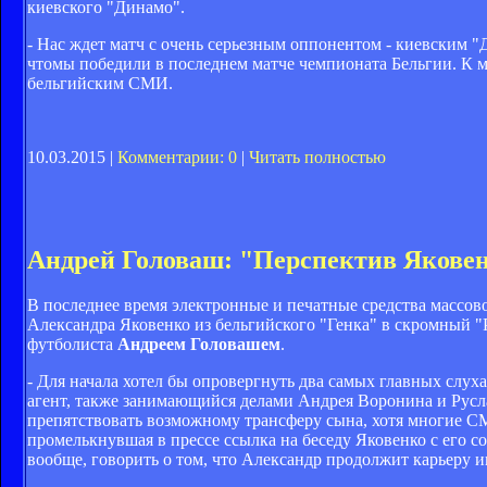
киевского "Динамо".
- Нас ждет матч с очень серьезным оппонентом - киевским 
чтомы победили в последнем матче чемпионата Бельгии. К 
бельгийским СМИ.
10.03.2015 |
Комментарии: 0
|
Читать полностью
Андрей Головаш: "Перспектив Яковен
В последнее время электронные и печатные средства массов
Александра Яковенко из бельгийского "Генка" в скромный "
футболиста
Андреем Головашем
.
- Для начала хотел бы опровергнуть два самых главных слуха
агент, также занимающийся делами Андрея Воронина и Русла
препятствовать возможному трансферу сына, хотя многие С
промелькнувшая в прессе ссылка на беседу Яковенко с его с
вообще, говорить о том, что Александр продолжит карьеру 