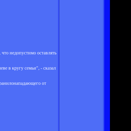
, что недопустимо оставлять
ве в кругу семьи", - сказал
транилонападающего от