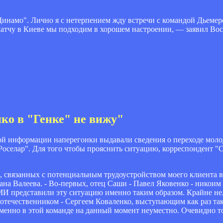
"Динамо". Лично я с нетерпением жду встречи с командой Дьеме
матчу в Киеве мы подходим в хорошем настроении, — заявил Вос
ко в "Генке" не вижу"
ой информации наперегонки выдавали сведения о переходе моло
Роселар". Для того чтобы прояснить ситуацию, корреспондент "
, связанных с потенциальным трудоустройством моего клиента в 
на Валеева. - Во-первых, отец Саши - Павел Яковенко - никоим 
МИ представили эту ситуацию именно таким образом. Крайне не
оотечественником - Сергеем Коваленко, выступающим как раз так
именно в этой команде на данный момент неуместно. Очевидно т