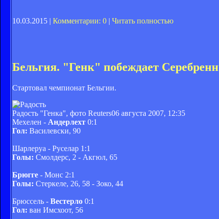
10.03.2015 |
Комментарии: 0
|
Читать полностью
Бельгия. "Генк" побеждает Серебрен
Стартовал чемпионат Бельгии.
Радость "Генка", фото Reuters
06 августа 2007, 12:35
Мехелен -
Андерлехт
0:1
Гол:
Василевски, 90
Шарлеруа - Руселар 1:1
Голы:
Смолдерс, 2 - Акгюл, 65
Брюгге
- Монс 2:1
Голы:
Стеркеле, 26, 58 - Зоко, 44
Брюссель -
Вестерло
0:1
Гол:
ван Имсхоот, 56