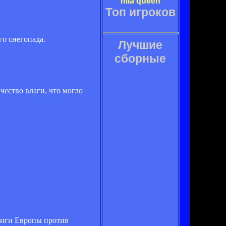
mia queen
Топ игроков
го снегопада.
Лучшие
сборные
чество влаги, что могло
Лиги Европы против