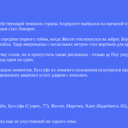
 действующий чемпион страны Андерлехт выбрался на прежний ку
ев стал Локерен.
 середине первого тайма, когда Жилле откликнулся на заброс Бе
айна. Удар американца с нескольких метров стал мертвым для вр
ку голов, но и пропустить также рисковали - только де Поу уму
ход один на один.
лизации моментов. Буссуфа из лежачего положения исхитрился про
арокканец закрепил успех ударом с пенальти.
н, Буссуфа (Суарес, 77), Жилле, Маречек, Кану (Бадибанга, 82),
ата еще не упустивший ни одного очка.