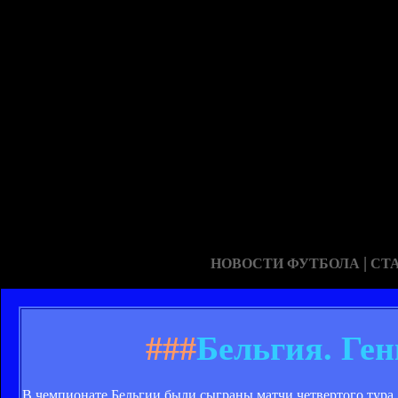
|
НОВОСТИ ФУТБОЛА
СТ
###
Бельгия. Ге
В чемпионате Бельгии были сыграны матчи четвертого тура.