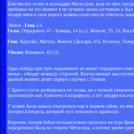
Благоволит этому и календарь Магистров, ведь из трех пре
пребывал на тот момент в не лучшем своем состоянии и был
четыре мяча в свои ворота хозяева поля смогли ответить ли
Эйпен -
Генк
1:4
Голы
: Обрадович, 67 - Камара, 14 (а.г.), Жонеле, 35, 53, Восс
Генк
: Куртойс, Матуку, Жонеле (Дюгари, 65), Нгонгка, Тоже
Удален
: Винамон, 42 (Э)
Одна победа при трех поражениях не может порадовать покло
ничьи - обходят команду стороной. Впечатляющее выступлен
данный момент делят первую строчку с Генком.
С Брюгге гости разбирались не спеша, но с полной увереннос
протолкнули ван Хувелену в штрафную, а тот умудрился отпра
У хозяев были шансы отыграться еще в первом тайме, но вме
потерял Блондела, который этот пенальти и заработал.
Впрочем, потеря бойца положительно сказалась на игре Брюг
определенно была на стороне Мехелена, а потому кроме еди