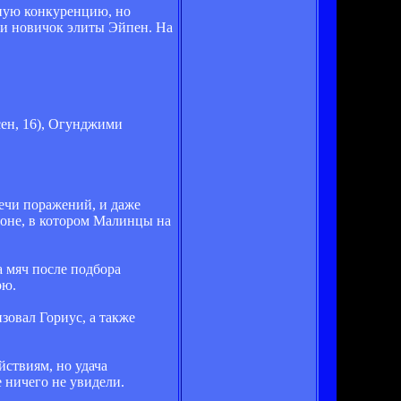
йную конкуренцию, но
 и новичок элиты Эйпен. На
сен, 16), Огунджими
речи поражений, и даже
зоне, в котором Малинцы на
а мяч после подбора
рю.
зовал Гориус, а также
йствиям, но удача
 ничего не увидели.