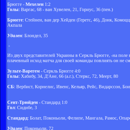
Брюгге -
Мехелен
1:2
Голы
: Варгас, 68 - ван Хувелен, 21, Гориус, 36 (пен.)
Брюгге
: Стейнен, ван дер Хейден (Геретс, 46), Донк, Комоц
Акпала
Удален
: Блондел, 35
-
Из двух представителей Украины в Серкль Брюгге, -на поле 
плачевный исход матча для своей команды повлиять он не см
Зульте-Варегем
- Серкль Брюгге 4:0
Голы
: Хабибу, 34, Д'Ане, 66 (а.г.), Стеркс, 72, Меерт, 80
СБ
: Вербист, Корнелис, Ивенс, Кельяр, Рейс, Видарссон, Бо
Сент-Трюйден
- Стандард 1:0
Гол
: Сидибе, 3
Стандард
: Болат, Поконьоли, Фелипе, Мангала, Рамос, Опаре
Удален
: Поконьоли, 72