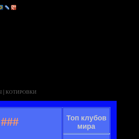
|
Ы
КОТИРОВКИ
Топ клубов
###
мира