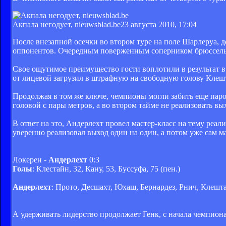
Акпала негодует, nieuwsblad.be
23 августа 2010, 17:04
После внезапной осечки во втором туре на поле Шарлеруа,
оппонентов. Очередным поверженным соперником брюссельц
Свое ощутимое преимущество гости воплотили в результат в
от лицевой загрузил в штрафную на свободную голову Клешт
Продолжая в том же ключе, чемпионы могли забить еще пароч
головой с пары метров, а во втором тайме не реализовать вы
В ответ на это, Андерлехт провел мастер-класс на тему реа
уверенно реализовал выход один на один, а потом уже сам м
Локерен -
Андерлехт
0:3
Голы
: Клестайн, 32, Кану, 53, Буссуфа, 75 (пен.)
Андерлехт
: Прото, Десшахт, Юхаш, Бернардез, Рнич, Клештай
А удерживать лидерство продолжает Генк, с начала чемпион