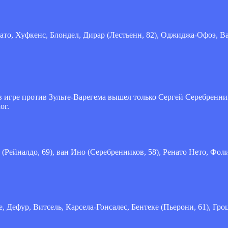
цато, Хуфкенс, Блондел, Дирар (Лестьенн, 82), Оджиджа-Офоэ, Ва
в игре против Зульте-Варегема вышел только Сергей Серебренник
ог.
и (Рейналдо, 69), ван Ино (Серебренников, 58), Ренато Нето, Фол
, Дефур, Витсель, Карсела-Гонсалес, Бентеке (Пьерони, 61), Гроц