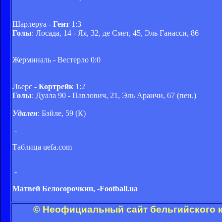
Шарлеруа -
Гент
1:3
Голы
: Лосада, 14 - Яя, 32, де Смет, 45, Эль Ганасси, 86
Жерминаль - Вестерло 0:0
Льерс -
Кортрейк
1:2
Голы
: Дуала 90 - Павлович, 21, Эль Араичи, 67 (пен.)
Удален
: Бэйле, 59 (К)
-
Таблица uefa.com
-
Матвей Белосорочкин, -Football.ua
© Неофициальный сайт бельгийского к