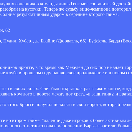
дыдущих соперников команды лишь Гент мог составить ей досто
 разобран на кусочки. Теперь же судьбу вице-чемпиона повторил
шь одним результативным ударом в середине второго тайма.
ен, 62
р, Пудил, Хуберт, де Брайне (Дюрваэль, 65), Буффель, Барда (Вос
нников Брюгге, в то время как Мехелен до сих пор не знает го
ие клуба в прошлом году нашло свое продолжение и в новом се
тью в своих силах. Счет был открыт как раз в таком ключе, когд
вить круглого в ворота между ног сразу, -и защитнику, и врата
сто этого Брюгге получил пенальти в свои ворота, который реали
ге во втором тайме. "даление даже игроков к более активным де
нственного ответного гола в исполнении Варгаса зрители больше