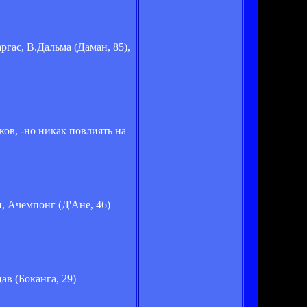
ргас, В.Дальма (Даман, 85),
ов, -но никак повлиять на
и, Ачемпонг (Д'Ане, 46)
ав (Боканга, 29)