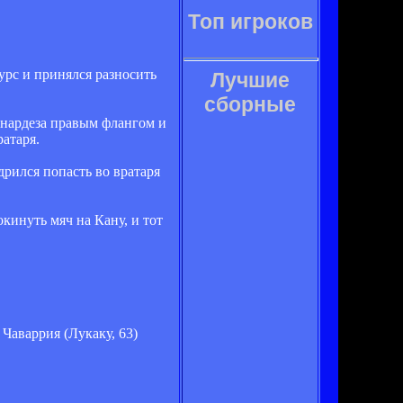
Топ игроков
рс и принялся разносить
Лучшие
сборные
рнардеза правым флангом и
атаря.
дрился попасть во вратаря
кинуть мяч на Кану, и тот
 Чаваррия (Лукаку, 63)