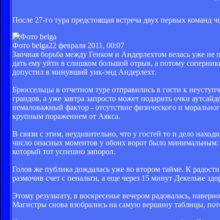
После 27-го тура предстоящая встреча двух первых команд ч
Фото belga
22 февраля 2011, 00:07
Заочная борьба между Генком и Андерлехтом велась уже не 
дать ему уйти в слишком большой отрыв, а потому соперники
допустил в минувший уик-энд Андерлехт.
Брюссельцы в отчетном туре отправились в гости к неуступч
грандов, а уже завтра запросто может подарить очки аутсайд
немаловажный фактор - отсутствие физического и моральног
крупным поражением от Аякса.
В связи с этим, неудивительно, что у гостей то и дело нах
число опасных моментов у обоих ворот было минимальным: у
который тот успешно запорол.
Голов же публика дождалась уже во втором тайме. К радости 
размочив счет с пенальти, а еще через 15 минут Декельве з
Этому результату, в воскресенье вечером радовалась, наверн
Магистры снова взобрались на самую вершину таблицы, пот