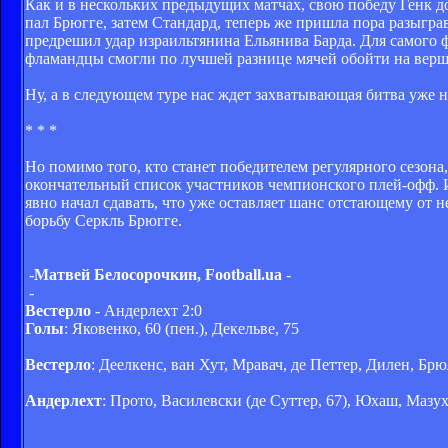
Как и в нескольких предыдущих матчах, свою победу Генк до
пал Брюгге, затем Стандард, теперь же пришла пора разыгр
предрешил удар израильтянина Ельянива Барда. Для самого фо
фламандцы смогли по лучшей разнице мячей обойти на верш
Ну, а в следующем туре нас ждет захватывающая битва уже
* * *
Но помимо того, кто станет победителем регулярного сезона
окончательный список участников чемпионского плей-офф. И
явно начал сдавать, что уже оставляет шанс отстающему от 
борьбу Серкль Брюгге.
-
Матвей Белосорочкин, Football.ua
-
-
Вестерло
- Андерлехт 2:0
Голы
: Яковенко, 60 (пен.), Декельве, 75
Вестерло
: Деелкенс, ван Хут, Мравач, де Петтер, Дилен, Брю
Андерлехт
: Прото, Василевски (де Суттер, 67), Юхаш, Мазух