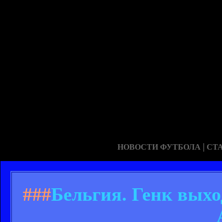
|
НОВОСТИ ФУТБОЛА
СТ
###
Бельгия. Генк выхо