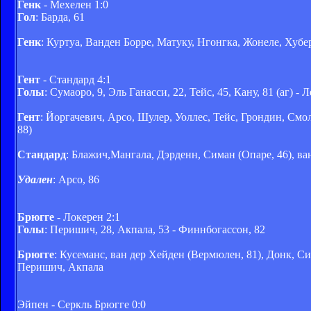
Генк
- Мехелен 1:0
Гол
: Барда, 61
Генк
: Куртуа, Ванден Борре, Матуку, Нгонгка, Жонеле, Хубер
Гент
- Стандард 4:1
Голы
: Сумаоро, 9, Эль Ганасси, 22, Тейс, 45, Кану, 81 (аг) - Л
Гент
: Йоргачевич, Арсо, Шулер, Уоллес, Тейс, Грондин, Смо
88)
Стандард
: Блажич,Мангала, Дэрденн, Симан (Опаре, 46), ван
Удален
: Арсо, 86
Брюгге
- Локерен 2:1
Голы
: Перишич, 28, Акпала, 53 - Финнбогассон, 82
Брюгге
: Кусеманс, ван дер Хейден (Вермюлен, 81), Донк, Си
Перишич, Акпала
Эйпен - Серкль Брюгге 0:0