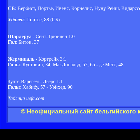
СБ
: Вербист, Портье, Ивенс, Корнелис, Нуну Рейш, Видарссо
Удален
: Портье, 88 (СБ)
Шарлеруа
- Сент-Трюйден 1:0
Гол
: Битон, 37
Жерминаль
- Кортрейк 3:1
Голы
: Кустович, 34, МакДональд, 57, 65 - де Метс, 48
Зулте-Варегем - Льерс 1:1
Голы
: Хабибу, 57 - Уэйхед, 90
Таблица uefa.com
© Неофициальный сайт бельгийского к