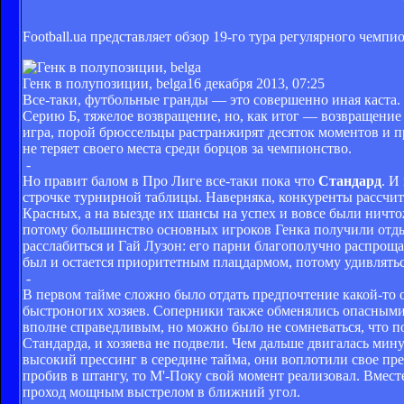
Football.ua представляет обзор 19-го тура регулярного чемп
Генк в полупозиции, belga
16 декабря 2013, 07:25
Все-таки, футбольные гранды — это совершенно иная каста. 
Серию Б, тяжелое возвращение, но, как итог — возвращение
игра, порой брюссельцы растранжирят десяток моментов и п
не теряет своего места среди борцов за чемпионство.
-
Но правит балом в Про Лиге все-таки пока что
Стандард
. И
строчке турнирной таблицы. Наверняка, конкуренты рассчит
Красных, а на выезде их шансы на успех и вовсе были ничтож
потому большинство основных игроков Генка получили отдых
расслабиться и Гай Лузон: его парни благополучно распроща
был и остается приоритетным плацдармом, потому удивлятьс
-
В первом тайме сложно было отдать предпочтение какой-то о
быстроногих хозяев. Соперники также обменялись опасными
вполне справедливым, но можно было не сомневаться, что п
Стандарда, и хозяева не подвели. Чем дальше двигалась мин
высокий прессинг в середине тайма, они воплотили свое пре
пробив в штангу, то М'-Поку свой момент реализовал. Вмес
проход мощным выстрелом в ближний угол.