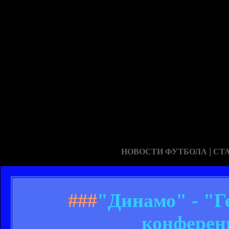
|
НОВОСТИ ФУТБОЛА
СТ
###
"Динамо" - "Г
конферен