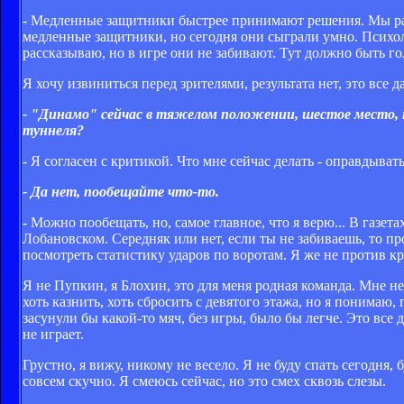
- Медленные защитники быстрее принимают решения. Мы рабо
медленные защитники, но сегодня они сыграли умно. Психол
рассказываю, но в игре они не забивают. Тут должно быть г
Я хочу извиниться перед зрителями, результата нет, это все д
- "Динамо" сейчас в тяжелом положении, шестое место, п
туннеля?
- Я согласен с критикой. Что мне сейчас делать - оправдыват
- Да нет, пообещайте что-то.
- Можно пообещать, но, самое главное, что я верю... В газет
Лобановском. Середняк или нет, если ты не забиваешь, то п
посмотреть статистику ударов по воротам. Я же не против к
Я не Пупкин, я Блохин, это для меня родная команда. Мне 
хоть казнить, хоть сбросить с девятого этажа, но я понимаю,
засунули бы какой-то мяч, без игры, было бы легче. Это все 
не играет.
Грустно, я вижу, никому не весело. Я не буду спать сегодня, 
совсем скучно. Я смеюсь сейчас, но это смех сквозь слезы.