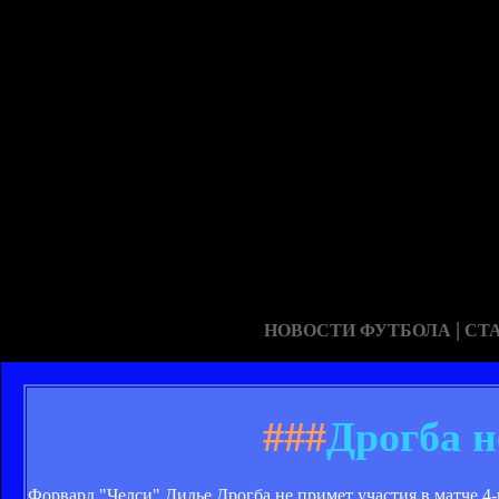
|
НОВОСТИ ФУТБОЛА
СТ
###
Дрогба н
Форвард "Челси" Дидье Дрогба не примет участия в матче 4-