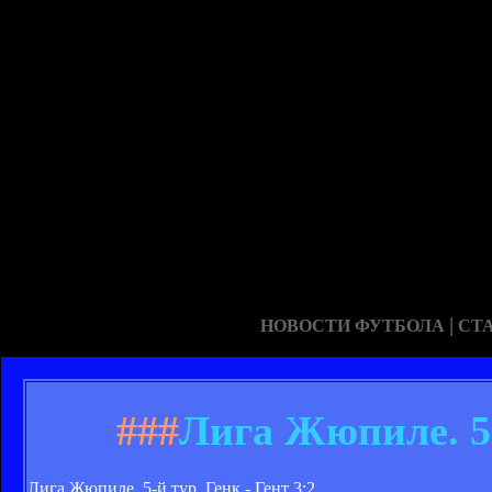
|
НОВОСТИ ФУТБОЛА
СТ
###
Лига Жюпиле. 5-й
Лига Жюпиле. 5-й тур. Генк - Гент 3:2