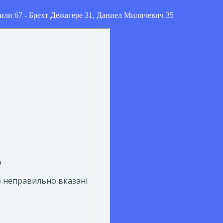
или 67 - Брехт Дежагере 31, Даниел Миличевич 35