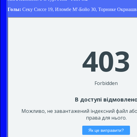
Голы:
Секу Сиссе 19, Иломбе М'-Бойо 30, Торнике Окриашв