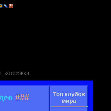
|
Ы
КОТИРОВКИ
Топ клубов
део
###
мира