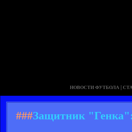
|
НОВОСТИ ФУТБОЛА
СТ
###
Защитник "Генка":